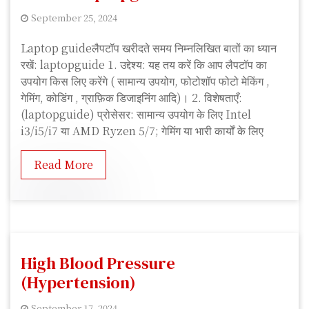
September 25, 2024
A
Laptop guideलैपटॉप खरीदते समय निम्नलिखित बातों का ध्यान
n
रखें: laptopguide 1. उद्देश्य: यह तय करें कि आप लैपटॉप का
k
उपयोग किस लिए करेंगे ( सामान्य उपयोग, फोटोशॉप फोटो मेकिंग ,
i
गेमिंग, कोडिंग , ग्राफ़िक डिजाइनिंग आदि)। 2. विशेषताएँ:
t
(laptopguide) प्रोसेसर: सामान्य उपयोग के लिए Intel
K
i3/i5/i7 या AMD Ryzen 5/7; गेमिंग या भारी कार्यों के लिए
u
m
Read More
a
r
High Blood Pressure
(Hypertension)
September 17, 2024