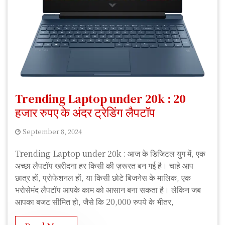
Trending Laptop under 20k : 20
हजार रुपए के अंदर ट्रेडिंग लैपटॉप
September 8, 2024
A
Trending Laptop under 20k : आज के डिजिटल युग में, एक
n
अच्छा लैपटॉप खरीदना हर किसी की ज़रूरत बन गई है। चाहे आप
k
छात्र हों, प्रोफेशनल हों, या किसी छोटे बिजनेस के मालिक, एक
i
भरोसेमंद लैपटॉप आपके काम को आसान बना सकता है। लेकिन जब
t
आपका बजट सीमित हो, जैसे कि 20,000 रुपये के भीतर,
K
u