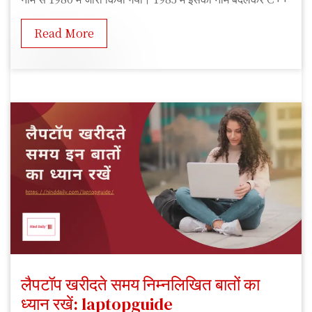
K
u
Read More
m
a
r
लैपटॉप खरीदते समय निम्नलिखित बातों का
ध्यान रखें: laptopguide