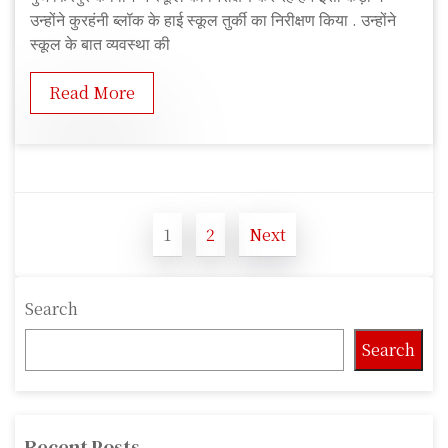
e
उन्होंने कुरहंनी ब्लॉक के हाई स्कूल तुर्की का निरीक्षण किया . उन्होंने
e
स्कूल के बात व्यवस्था की
d
Read More
P
1
2
Next
o
P
P
a
a
s
g
g
Search
t
e
e
Search
s
n
a
Recent Posts