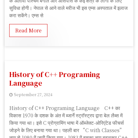
के अलावा पश्चिम बंगाल और आसपास के कई क्षेत्र के लोगों के लिए
i
सुविधा होगी। नेपाल से आने वाले मरीज भी इस एम्स अस्पताल में इलाज
t
करा सकेंगे। एम्स से
K
u
Read More
m
a
r
History of C++ Programing
Language
September 27, 2024
A
History of C++ Programing Language C++ का
n
विकास 1970 के दशक के अंत में ब्जार्ने स्ट्रॉस्ट्रप द्वारा बेल लैब्स में
k
किया गया था। इसे C प्रोग्रामिंग भाषा में ऑब्जेक्ट-ओरिएंटेड फीचर्स
i
जोड़ने के लिए बनाया गया था। पहली बार “C with Classes”
t
नाम से 1980 में जारी किया गया। 1983 में इसका नाम बदलकर C++