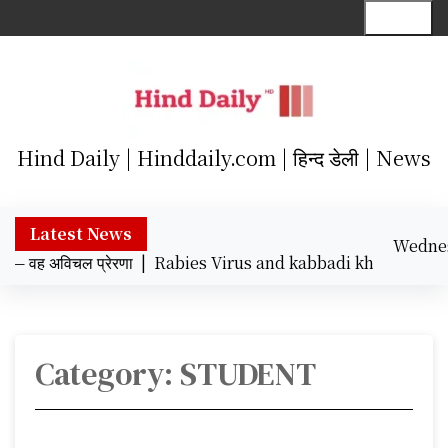
S
Menu
k
i
p
t
o
c
Hind Daily | Hinddaily.com | हिन्द डेली | News
o
n
t
Latest News
Wedne
e
ह अविचल प्रेरणा |
Rabies Virus and kabbadi khiladi : रेबीज वायरस क
Augu
n
1:
t
Category:
STUDENT