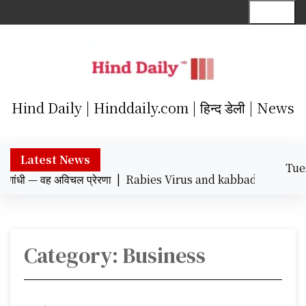
S
Menu
k
i
p
t
o
c
Hind Daily | Hinddaily.com | हिन्द डेली | News
o
n
t
Latest News
Tue
e
ांधी — वह अविचल प्रेरणा |
Rabies Virus and kabbadi khiladi : रेबीज
Augu
n
12:0
t
Category:
Business