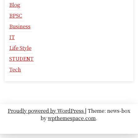
Blog
BPSC
Business
IT
Life Style
STUDENT
Tech
Proudly powered by WordPress
|
Theme: news-box
by
wpthemespace.com
.
About Hind Daily Group