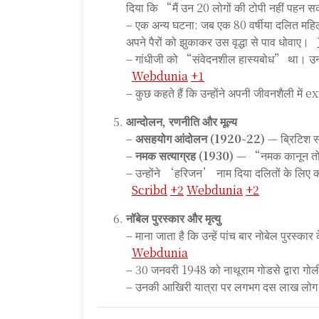
दिया कि “मैं उन 20 लोगों की टोपी नहीं पहन
– एक अन्य घटना: जब एक 80 वर्षीया दलित महिला
अपने पैरों को झुकाकर उस वृद्धा से पाव धोवाए।
– गांधीजी को “संवेदनशील हास्यबोध” था। उन्हों
Webdunia
+1
– कुछ कहते हैं कि उन्होंने अपनी जीवनशैली में
आन्दोलन, रणनीति और मूल्य
–
असहयोग आंदोलन (1920-22)
— ब्रिटिश स
–
नमक सत्याग्रह (1930)
— “नमक कानून तोड़ो
– उन्होंने ‘हरिजन’ नाम दिया दलितों के लिए 
Scribd
+2
Webdunia
+2
नॉबेल पुरस्कार और मृत्यु
– माना जाता है कि उन्हें पांच बार नोबेल पुरस्का
Webdunia
– 30 जनवरी 1948 को नाथूराम गोडसे द्वारा गो
– उनकी आखिरी यात्रा पर लगभग दस लाख लोग शामि