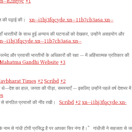
n--h2brj9c
+1
ानून की पढ़ाई की।
xn--i1bj3fqcyde.xn--11b7cb3a6a.xn--
हाँ भारतीयों के साथ हुई अन्याय की घटनाओं को देखकर, उन्होंने असहयोग और
n--i1bj3fqcyde.xn--11b7cb3a6a.xn--
नस्लभेद और प्रवासी भारतीयों के अधिकारों की रक्षा — में अहिंसात्मक प्रतिकार की
Mahatma Gandhi Website
+3
avbharat Times
+2
Scribd
+2
देश का हाल, जनता की पीड़ा, समस्याएँ — इसलिए उन्होंने पहले वर्ष देशभर में
es
 से संगठित प्रयासों की नींव रखी।
Scribd
+2
xn--i1bj3fqcyde.xn-
नाम से गांधी टोपी प्रसिद्ध है पर आपका सिर नंगा है।” गांधीजी ने सहजता से ज