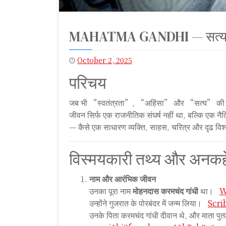
MAHATMA GANDHI — सत्य की म
October 2, 2025
S
परिचय
S
f
जब भी “स्वतंत्रता”, “अहिंसा” और “सत्य” की बात ह
e
जीवन सिर्फ एक राजनीतिक संघर्ष नहीं था, बल्कि एक न
e
— कैसे एक साधारण व्यक्ति, साहस, चरित्र और दृढ विश्वा
d
विस्मयकारी तथ्य और अनकह
नाम और आरंभिक जीवन
उनका पूरा नाम
मोहनदास करमचंद गांधी
था।
W
उन्होंने गुजरात के पोरबंदर में जन्म लिया।
Scri
उनके पिता करमचंद गांधी दीवान थे, और माता प