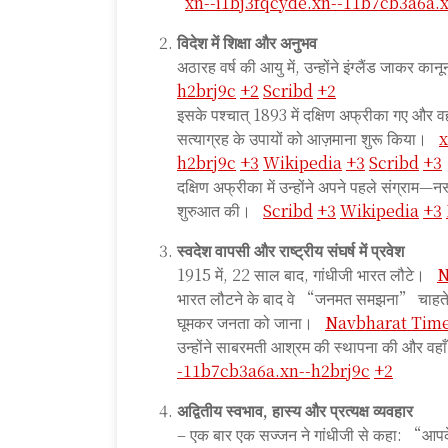
xn--i1bj3fqcyde.xn--11b7cb3a6a.x
विदेश में शिक्षा और अनुभव
अठारह वर्ष की आयु में, उन्होंने इंग्लैंड जाकर क
h2brj9c
+2
Scribd
+2
इसके पश्चात् 1893 में दक्षिण अफ्रीका गए और व
सत्याग्रह के उपायों को आज़माना शुरू किया।
x
h2brj9c
+3
Wikipedia
+3
Scribd
+3
दक्षिण अफ्रीका में उन्होंने अपने पहले संग्राम—
शुरुआत की।
Scribd
+3
Wikipedia
+3
स्वदेश वापसी और राष्ट्रीय संघर्ष में प्रवेश
1915 में, 22 साल बाद, गांधीजी भारत लौटे।
N
भारत लौटने के बाद वे “जनमत समझना” चाहते थे—
घूमकर जनता को जाना।
Navbharat Tim
उन्होंने साबरमती आश्रम की स्थापना की और वहाँ
-11b7cb3a6a.xn--h2brj9c
+2
अद्वितीय स्वभाव, हास्य और प्रत्यक्ष व्यवहार
– एक बार एक सज्जन ने गांधीजी से कहा: “आपके 