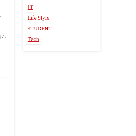
IT
ा
Life Style
STUDENT
ं के
Tech