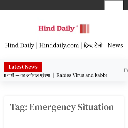
S
Menu
k
i
p
t
o
c
Hind Daily | Hinddaily.com | हिन्द डेली | News
o
n
t
Latest News
F
e
गांधी — वह अविचल प्रेरणा |
Rabies Virus and kabbadi khiladi : रेबी
Augu
n
8:
t
Tag:
Emergency Situation