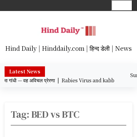
S
Menu
k
i
p
t
o
c
Hind Daily | Hinddaily.com | हिन्द डेली | News
o
n
t
Latest News
Su
e
 गांधी — वह अविचल प्रेरणा |
Rabies Virus and kabbadi khiladi : रेब
Augu
n
12:5
t
Tag:
BED vs BTC