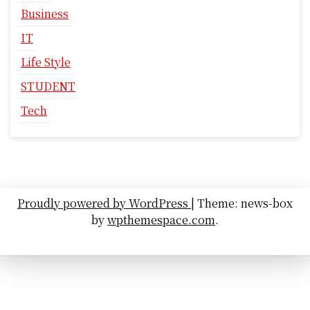
Business
IT
Life Style
STUDENT
Tech
Proudly powered by WordPress
|
Theme: news-box
by
wpthemespace.com
.
About Hind Daily Group