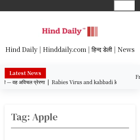
S
Menu
k
i
p
t
o
c
Hind Daily | Hinddaily.com | हिन्द डेली | News
o
n
t
Latest News
F
e
ी — वह अविचल प्रेरणा |
Rabies Virus and kabbadi khiladi : रेबीज व
Augu
n
12:2
t
Tag:
Apple